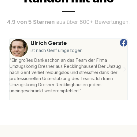
4.9 von 5 Sternen
aus über 800+ Bewertungen.
Ulrich Gerste
ist nach Genf umgezogen
"Ein großes Dankeschön an das Team der Firma
"Di
Umzugskönig Dresner aus Recklinghausen! Der Umzug
Rec
nach Genf verlief reibungslos und stressfrei dank der
nach
professionellen Unterstützung des Teams. Ich kann
und 
Umzugskönig Dresner Recklinghausen jedem
und 
uneingeschränkt weiterempfehlen!"
Dank