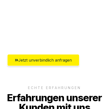
Abwicklung innerhalb von 24 Stunden
Versichert bis zu 7.500€
Ggf. komplette Zollabwicklung inklusive
Umfassender Kundensupport aus
Recklinghausen
Jetzt unverbindlich anfragen
ECHTE ERFAHRUNGEN
Erfahrungen unserer
Kunden mit uns