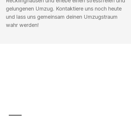
Recklinghausen und erlebe einen stressfreien und
gelungenen Umzug. Kontaktiere uns noch heute
und lass uns gemeinsam deinen Umzugstraum
wahr werden!
UMZUGSKÖNIG DRESNER
RECKLINGHAUSEN
Ihr Umzug oder
Transport
Sparen Sie bis zu 100€ bei Anfrage