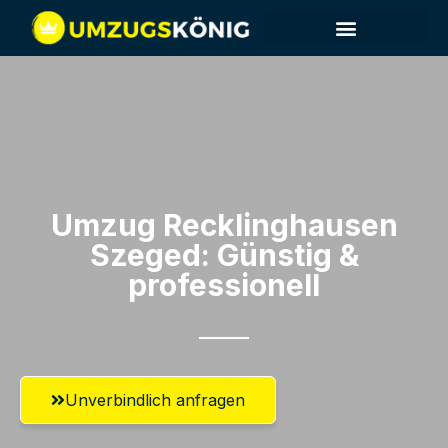
Umzug Recklinghausen​
Szeged: Günstig &
professionell​
Unverbindlich anfragen