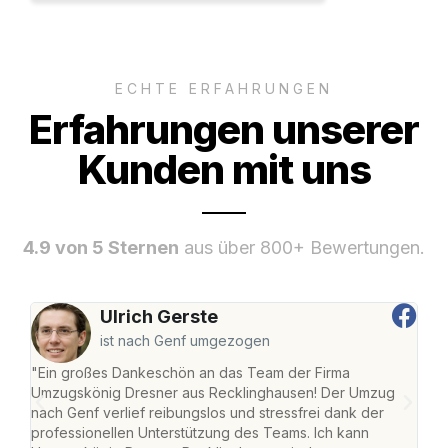
ECHTE ERFAHRUNGEN
Erfahrungen unserer
Kunden mit uns
4.9 von 5 Sternen
aus über 800+ Bewertungen.
Ulrich Gerste
ist nach Genf umgezogen
"Ein großes Dankeschön an das Team der Firma
"Di
Umzugskönig Dresner aus Recklinghausen! Der Umzug
Rec
nach Genf verlief reibungslos und stressfrei dank der
nach
professionellen Unterstützung des Teams. Ich kann
und 