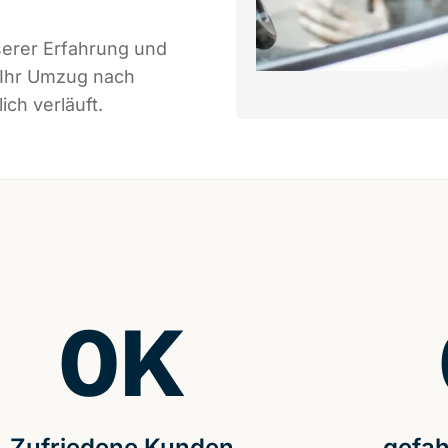
serer Erfahrung und
 Ihr Umzug nach
ch verläuft.
0
K
Zufriedene Kunden
gefah