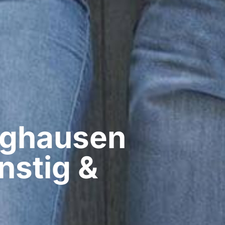
ghausen​
nstig &