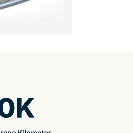
0
K
rene Kilometer