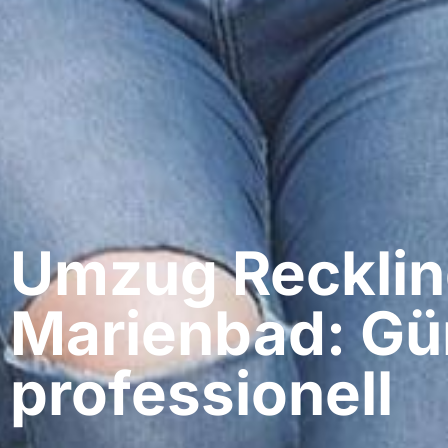
Umzug Recklin
Marienbad: Gü
professionell​