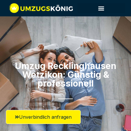
Umzug Recklinghausen​
Wetzikon: Günstig &
professionell​
Unverbindlich anfragen