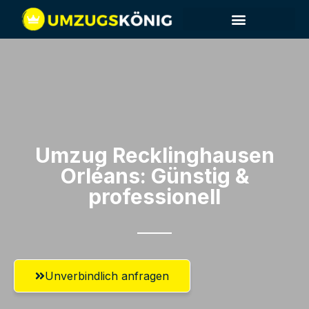
Umzug Recklinghausen​
Orléans: Günstig &
professionell​
Unverbindlich anfragen