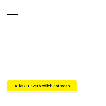
Transport
Sparen Sie bis zu 100€ bei Anfrage
Abwicklung innerhalb von 24 Stunden
Versichert bis zu 7.500€
Ggf. komplette Zollabwicklung inklusive
Umfassender Kundensupport aus
Recklinghausen
Jetzt unverbindlich anfragen