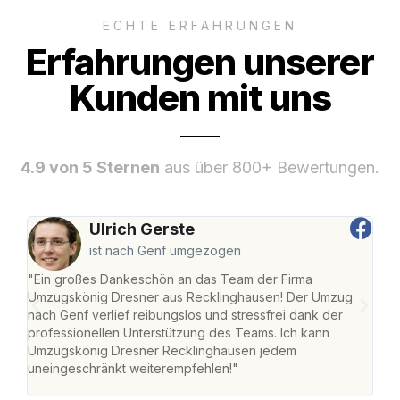
ECHTE ERFAHRUNGEN
Erfahrungen unserer
Kunden mit uns
4.9 von 5 Sternen
aus über 800+ Bewertungen.
Ulrich Gerste
ist nach Genf umgezogen
"Ein großes Dankeschön an das Team der Firma
"Di
Umzugskönig Dresner aus Recklinghausen! Der Umzug
Rec
nach Genf verlief reibungslos und stressfrei dank der
nach
professionellen Unterstützung des Teams. Ich kann
und 
Umzugskönig Dresner Recklinghausen jedem
und 
uneingeschränkt weiterempfehlen!"
Dank