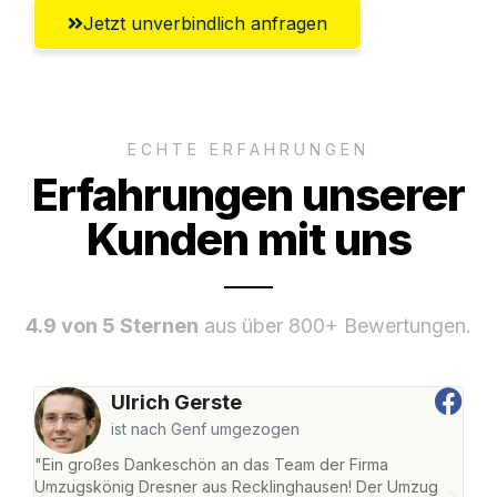
Jetzt unverbindlich anfragen
ECHTE ERFAHRUNGEN
Erfahrungen unserer
Kunden mit uns
4.9 von 5 Sternen
aus über 800+ Bewertungen.
Ulrich Gerste
ist nach Genf umgezogen
"Ein großes Dankeschön an das Team der Firma
"Di
Umzugskönig Dresner aus Recklinghausen! Der Umzug
Rec