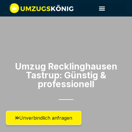
Umzug Recklinghausen​
Tastrup: Günstig &
professionell​
Unverbindlich anfragen