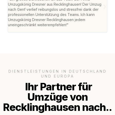
Umzugskönig Dresner aus Recklinghausen! Der Umzug
Rec
nach Genf verlief reibungslos und stressfrei dank der
nach
professionellen Unterstützung des Teams. Ich kann
und 
Umzugskönig Dresner Recklinghausen jedem
und 
uneingeschränkt weiterempfehlen!"
Dank
DIENSTLEISTUNGEN IN DEUTSCHLAND
UND EUROPA
Ihr Partner für
Umzüge von
Recklinghausen nach..